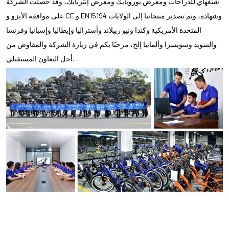
شنغهاي للدراجات ومعرض يوروبايك ومعرض إنتربايك، وقد حصلت الشركة
على موافقة الأيزو و CE و EN15194 وشهادة، وتم تصدير منتجاتنا إلى الولايات
المتحدة الأمريكية وكندا ونيو زييلاند وأستراليا وإيطاليا وإسبانيا وفرنسا
والسويد وسويسرا وألمانيا إلخ، مرحبًا بكم في زيارة الشركة والمفاوض من
أجل التعاون المستقبلي.