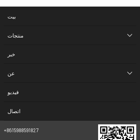
بيت
منتجات
خبر
عن
فيديو
اتصال
+8615988591827