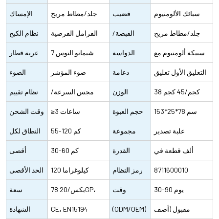
المقاوم للصدأ
سبائك الألومنيوم
قضيب
50-60HZ 2-4A.
الدوران
جلد/مطاط مريح
الإمساك
قابلة للتعديل
جلد/مطاط مريح
المقبض
القبضة/
الفرامل القرصية
نظام الكبح
سبيكة ألومنيوم مع
السرج
الدواسة
الهيدروليكية
شيمانو التوس 7
عربة قطار
عاكس جيد
التعليق الأول تعليق
دعامة
سرعات
ضوء المؤشر
الضوء
38 كجم/45 كجم
المقعد سبائك
المقعد
الوزن
مجس السرعة/
نظام تقييم
153*25*78 سم
الألومنيوم
الصافي/
حجم العبوة
≥3 ساعات
مجس العزم
الأداء
وقت الشحن
علبة تصدير
الإجمالي
لكل منتج
مجموعة
55-120 كم
النطاق لكل
ألف قطعة في
وحدة
النقل
القدرة
30-60 كم
طاقة
أقصى
الشهر
8711600010
الإنتاجية
رمز النظام
120 كيلوغراما
سرعة
الحد الأقصى
30-90 يوم
الصحي
وقت
78 بكس/20GP،
للحمولة
سعة
مقبول (أضف
التسليم
(ODM/OEM)
168 بكس/40HQ
CE، EN15194
الحاويات
الشهادة