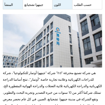
شعارك على
حسب الطلب
اللون
جينهوا تشجيانغ
المنشأ
الدراجة والعلبة
الصين
الكرتونية)
شركة "جينهوا أوتمار للتكنولوجيا"، شركة "ltd" هي شركة تصنيع محترفة
للدراجات الكهربائية وعلامة تجارية خاصة "أوتمار"، تنتج أساسا الدراجة
الكهربائية والدراجة الكهربائية ثلاثية العجلات والدراجة الهوائية المقطورة الخ،
تمتلك شركتنا أكثر من 10 سنوات من خبرة التصدير وتجربة البحث والتطوير،
وتقع الشركة في مدينة جينهوا. تشجيانغ، الصين. في كل عام نحضر معرض