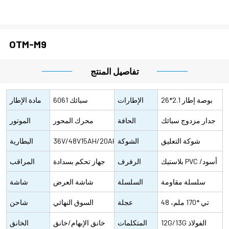
OTM-M9
تفاصيل المنتج
26*2.1 بوصة إطار
الإطارات
6061 سبائك
مادة الإطار
كندا
جدار مزدوج سبائك
الحافة
الألومنيوم
محرك المحور
الموتور
الألومنيوم
شوكة التعليق
الشوكة
الخلفي 500
36V/48V15AH/20AH/LG/SAMSUNG
البطارية
الهيدروليكية
بلاستيك PVC أسود/
الأمامية
الرفرف
وات/750 وات
بطارية ليثيوم
جهاز تحكم بسدادة
المراقب
الأمامية
ألومنيوم مع لون
سلسلة مقاومة
السلسلة
مقاومة للماء ذو
شاشة العرض
المالي
شاشة
للصدأ، كي إم سي
48 تي *170 ملم،
عجلة
كفاءة عالية، موجة
البلورية
السوق النهائي
العرض
شاحن
بروكلن
12G/13G الفولاذ
السلسلة
المتكلمات
جيبية
القابس، 100-240V
خانق الإبهام/خانق
الخانق