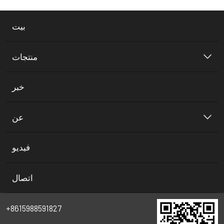
بيت
منتجات
خبر
عن
فيديو
اتصال
+8615988591827