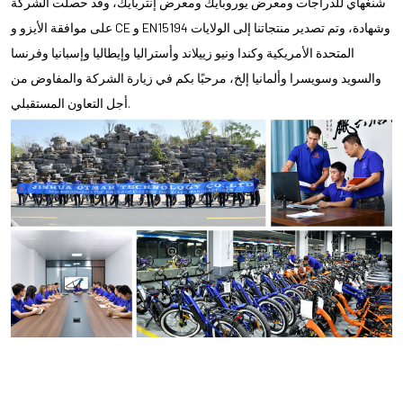
شنغهاي للدراجات ومعرض يوروبايك ومعرض إنتربايك، وقد حصلت الشركة
على موافقة الأيزو و CE و EN15194 وشهادة، وتم تصدير منتجاتنا إلى الولايات
المتحدة الأمريكية وكندا ونيو زييلاند وأستراليا وإيطاليا وإسبانيا وفرنسا
والسويد وسويسرا وألمانيا إلخ، مرحبًا بكم في زيارة الشركة والمفاوض من
أجل التعاون المستقبلي.