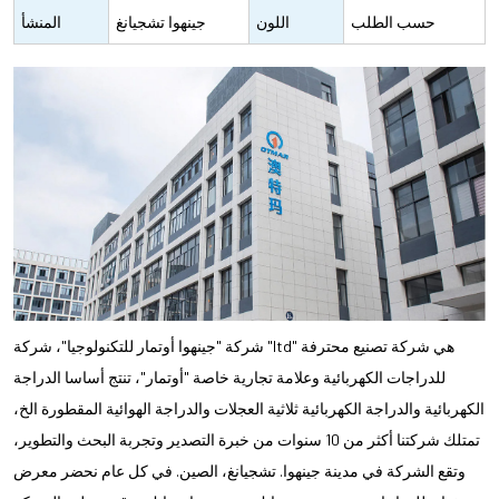
شعارك على
حسب الطلب
اللون
جينهوا تشجيانغ
المنشأ
الدراجة والعلبة
الصين
الكرتونية)
شركة "جينهوا أوتمار للتكنولوجيا"، شركة "ltd" هي شركة تصنيع محترفة
للدراجات الكهربائية وعلامة تجارية خاصة "أوتمار"، تنتج أساسا الدراجة
الكهربائية والدراجة الكهربائية ثلاثية العجلات والدراجة الهوائية المقطورة الخ،
تمتلك شركتنا أكثر من 10 سنوات من خبرة التصدير وتجربة البحث والتطوير،
وتقع الشركة في مدينة جينهوا. تشجيانغ، الصين. في كل عام نحضر معرض