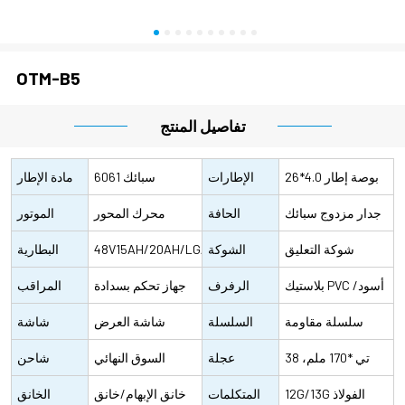
OTM-B5
تفاصيل المنتج
26*4.0 بوصة إطار
الإطارات
6061 سبائك
مادة الإطار
كندا
جدار مزدوج سبائك
الحافة
الألومنيوم
محرك المحور
الموتور
الألومنيوم
شوكة التعليق
الشوكة
الخلفي 500
48V15AH/20AH/LG/SAMSUNG
البطارية
الهيدروليكية
بلاستيك PVC أسود/
الأمامية
الرفرف
وات/750 وات
بطارية ليثيوم
جهاز تحكم بسدادة
المراقب
الأمامية
ألومنيوم مع لون
سلسلة مقاومة
السلسلة
مقاومة للماء ذو
شاشة العرض
المالي
شاشة
للصدأ، كي إم سي
38 تي *170 ملم،
عجلة
كفاءة عالية، موجة
البلورية
السوق النهائي
العرض
شاحن
بروكلن
12G/13G الفولاذ
السلسلة
المتكلمات
جيبية
القابس، 100-240V
خانق الإبهام/خانق
الخانق