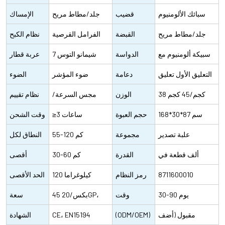
المقاوم للصدأ
سبائك الألومنيوم
قضيب
50-60HZ 2-4A.
الدوران
جلد/مطاط مريح
الإمساك
قابلة للتعديل
جلد/مطاط مريح
المقبض
القبضة
الفرامل القرصية
نظام الكبح
سبيكة ألومنيوم مع
الدواسة
الهيدروليكية
شيمانو التوس 7
عربة قطار
عاكس جيد
التعليق الأول تعليق
دعامة
سرعات
ضوء المؤشر
الضوء
38 كجم/45 كجم
المقعد سبائك
المقعد
الوزن
مجس السرعة/
نظام تقييم
168*30*87 سم
الألومنيوم
الصافي/
حجم العبوة
≥3 ساعات
مجس العزم
الأداء
وقت الشحن
علبة تصدير
الإجمالي
لكل منتج
مجموعة
55-120 كم
النطاق لكل
ألف قطعة في
وحدة
النقل
القدرة
30-60 كم
طاقة
أقصى
الشهر
8711600010
الإنتاجية
رمز النظام
120 كيلوغراما
سرعة
الحد الأقصى
30-90 يوم
الصحي
وقت
45 بكس/20GP،
للحمولة
سعة
مقبول (أضف
التسليم
(ODM/OEM)
150 بكس/40HQ
CE، EN15194
الحاويات
الشهادة