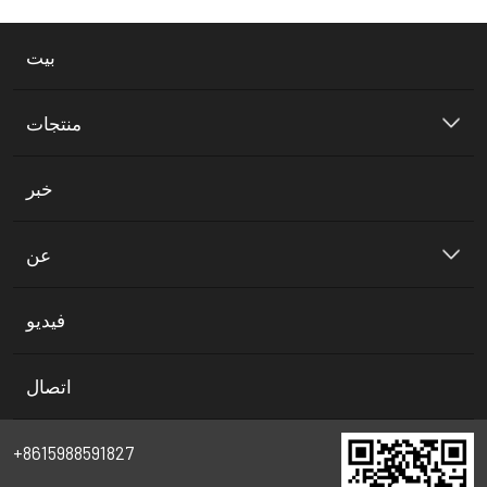
بيت
منتجات
خبر
عن
فيديو
اتصال
+8615988591827