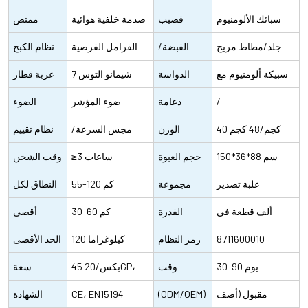
المقاوم للصدأ
سبائك الألومنيوم
قضيب
50-60HZ 2-4A.
الدوران
صدمة خلفية هوائية
ممتص
قابلة للتعديل
جلد/مطاط مريح
المقبض
القبضة/
الفرامل القرصية
الصدمات
نظام الكبح
سبيكة ألومنيوم مع
السرج
الدواسة
الهيدروليكية
شيمانو التوس 7
الخلفي
عربة قطار
عاكس جيد
/
دعامة
سرعات
ضوء المؤشر
الضوء
40 كجم/48 كجم
المقعد
الوزن
مجس السرعة/
نظام تقييم
150*36*88 سم
الصافي/
حجم العبوة
≥3 ساعات
مجس العزم
الأداء
وقت الشحن
علبة تصدير
الإجمالي
لكل منتج
مجموعة
55-120 كم
النطاق لكل
ألف قطعة في
وحدة
النقل
القدرة
30-60 كم
طاقة
أقصى
الشهر
8711600010
الإنتاجية
رمز النظام
120 كيلوغراما
سرعة
الحد الأقصى
30-90 يوم
الصحي
وقت
45 بكس/20GP،
للحمولة
سعة
مقبول (أضف
التسليم
(ODM/OEM)
150 بكس/40HQ
CE، EN15194
الحاويات
الشهادة