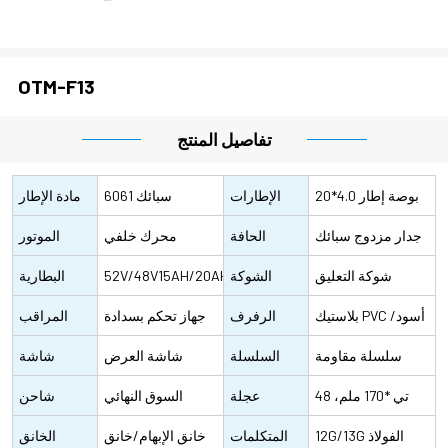
OTM-F13
تفاصيل المنتج
20*4.0 بوصة إطار
الإطارات
6061 سبائك
مادة الإطار
في
جدار مزدوج سبائك
الحافة
الألومنيوم
محرك خلفي
الموتور
الألومنيوم
شوكة التعليق
الشوكة
750W/1000W
52V/48V15AH/20AH/LG/SAMSUNG
البطارية
الهيدروليكية
بلاستيك PVC أسود/
الأمامية
الرفرف
بطارية ليثيوم
جهاز تحكم بسدادة
المراقب
الأمامية
ألومنيوم مع لون
سلسلة مقاومة
السلسلة
مقاومة للماء ذو
شاشة العرض
المالي
شاشة
للصدأ، كي إم سي
48 تي *170 ملم،
عجلة
كفاءة عالية، موجة
البلورية
السوق النهائي
العرض
شاحن
بروكلن
12G/13G الفولاذ
السلسلة
المتكلمات
جيبية
القابس، 100-240V
خانق الإبهام/خانق
الخانق