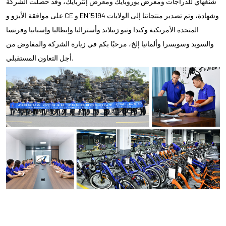
شنغهاي للدراجات ومعرض يوروبايك ومعرض إنتربايك، وقد حصلت الشركة
على موافقة الأيزو و CE و EN15194 وشهادة، وتم تصدير منتجاتنا إلى الولايات
المتحدة الأمريكية وكندا ونيو زييلاند وأستراليا وإيطاليا وإسبانيا وفرنسا
والسويد وسويسرا وألمانيا إلخ، مرحبًا بكم في زيارة الشركة والمفاوض من
أجل التعاون المستقبلي.