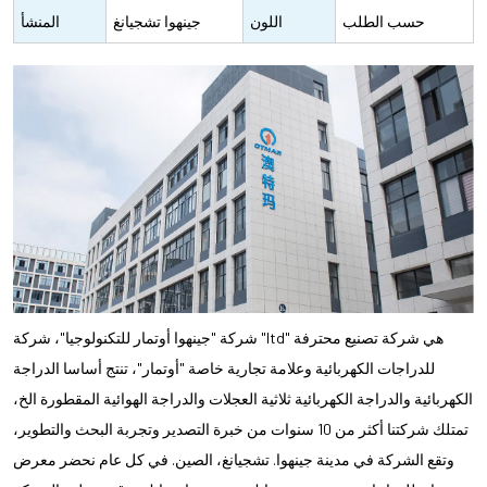
شعارك على
حسب الطلب
اللون
جينهوا تشجيانغ
المنشأ
الدراجة والعلبة
الصين
الكرتونية)
شركة "جينهوا أوتمار للتكنولوجيا"، شركة "ltd" هي شركة تصنيع محترفة
للدراجات الكهربائية وعلامة تجارية خاصة "أوتمار"، تنتج أساسا الدراجة
الكهربائية والدراجة الكهربائية ثلاثية العجلات والدراجة الهوائية المقطورة الخ،
تمتلك شركتنا أكثر من 10 سنوات من خبرة التصدير وتجربة البحث والتطوير،
وتقع الشركة في مدينة جينهوا. تشجيانغ، الصين. في كل عام نحضر معرض